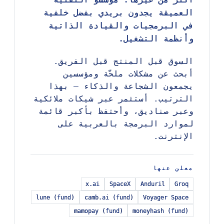
العميقة يجدون بريدي بفضل خلفية
العميقة يجدون بريدي بفضل خلفية
في البرمجيات والقيادة الذاتية
في البرمجيات والقيادة الذاتية
وأنظمة التشغيل.
وأنظمة التشغيل.
السوق قبل المنتج قبل الفريق.
السوق قبل المنتج قبل الفريق.
أبحث عن مشكلات ملحّة ومؤسسين
أبحث عن مشكلات ملحّة ومؤسسين
يجمعون الشجاعة والذكاء — بهذا
يجمعون الشجاعة والذكاء — بهذا
الترتيب. أستثمر عبر شيكات ملائكية
الترتيب. أستثمر عبر شيكات ملائكية
وعبر صناديق، وأحتفظ بأكبر قائمة
وعبر صناديق، وأحتفظ بأكبر قائمة
لموارد البرمجة بالعربية على
لموارد البرمجة بالعربية على
الإنترنت.
الإنترنت.
معلن عنها
معلن عنها
x.ai
x.ai
SpaceX
SpaceX
Anduril
Anduril
Groq
Groq
lune (fund)
lune (fund)
camb.ai (fund)
camb.ai (fund)
Voyager Space
Voyager Space
mamopay (fund)
mamopay (fund)
moneyhash (fund)
moneyhash (fund)