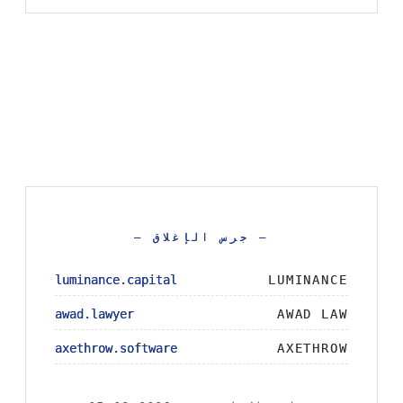
— جرس الإغلاق —
— جرس الإغلاق —
luminance.capital
luminance.capital
LUMINANCE
LUMINANCE
awad.lawyer
awad.lawyer
AWAD LAW
AWAD LAW
axethrow.software
axethrow.software
AXETHROW
AXETHROW