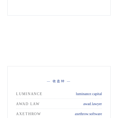
— 收盘钟 —
LUMINANCE
luminance.capital
AWAD LAW
awad.lawyer
AXETHROW
axethrow.software